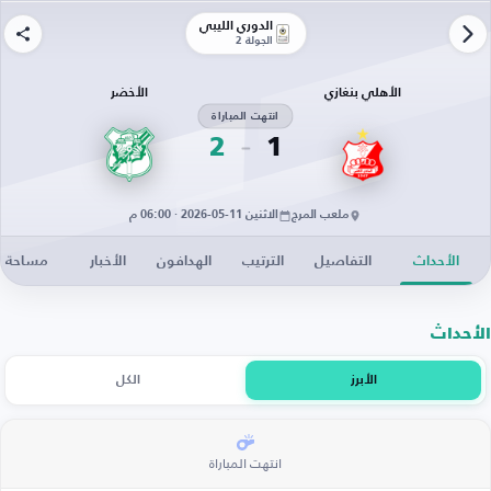
الدوري الليبي
الجولة 2
الأهلي بنغازي
الأخضر
انتهت المباراة
2
1
ملعب المرج
الاثنين 11-05-2026 · 06:00 م
الأحداث
التفاصيل
الترتيب
الهدافون
الأخبار
مساحة ال
الأحداث
الأبرز
الكل
انتهت المباراة