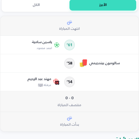
الأبرز
الكل
انتهت المباراة
ياسين سامية
61’
احمد محمود
سالومون بيندجيمي
58’
مهند عبد الرحيم
54’
عرقلة
0 - 0
منتصف المباراة
بدأت المباراة