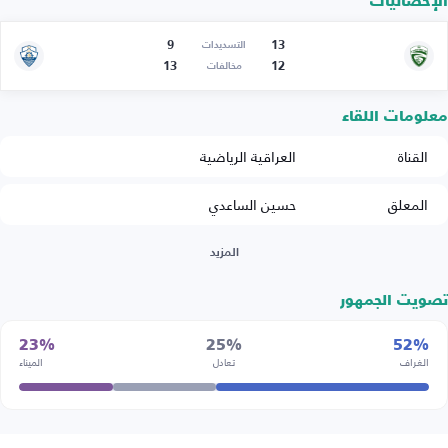
الإحصائيات
9
13
التسديدات
13
12
مخالفات
معلومات اللقاء
القناة
العراقية الرياضية
المعلق
حسين الساعدي
المزيد
تصويت الجمهور
23%
25%
52%
الغراف
تعادل
الميناء