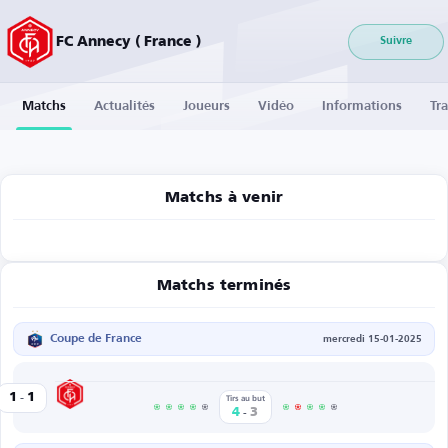
FC Annecy ( France )
Suivre
Matchs
Actualités
Joueurs
Vidéo
Informations
Tra
Matchs à venir
Matchs terminés
Coupe de France
mercredi 15-01-2025
-
FC Annecy
1
1
riochin
Tirs au but
-
4
3