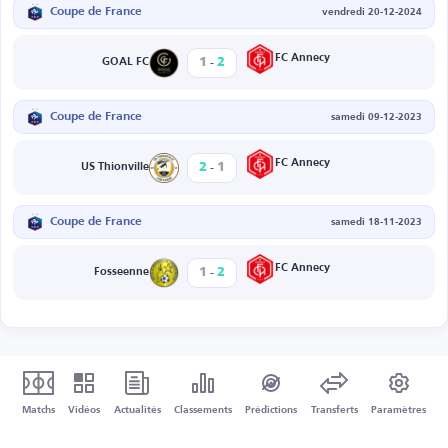
Coupe de France
vendredi 20-12-2024
-
FC Annecy
1
2
GOAL FC
Coupe de France
samedi 09-12-2023
-
FC Annecy
2
1
US Thionville
Coupe de France
samedi 18-11-2023
-
FC Annecy
1
2
Fosseenne
Matchs
Vidéos
Actualités
Classements
Prédictions
Transferts
Paramètres