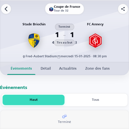
Coupe de France
Tour de 32
Stade Briochin
FC Annecy
Terminé
1
1
4
3
Tirs au but
Fred-Aubert Stadium
mercredi 15-01-2025 · 08:30 pm
Événements
Détail
Actualités
Zone des fans
Événements
Haut
Tous
Terminé