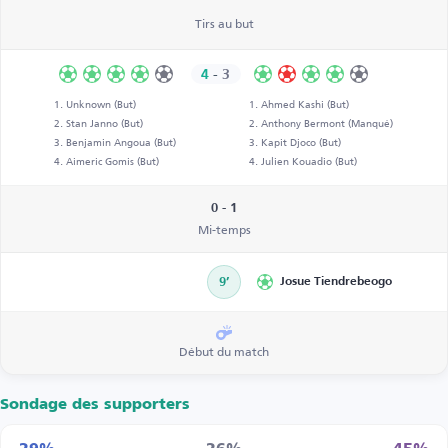
Tirs au but
4
-
3
Unknown (But)
Ahmed Kashi (But)
Stan Janno (But)
Anthony Bermont (Manqué)
Benjamin Angoua (But)
Kapit Djoco (But)
Aimeric Gomis (But)
Julien Kouadio (But)
0 - 1
Mi-temps
9’
Josue Tiendrebeogo
Début du match
Sondage des supporters