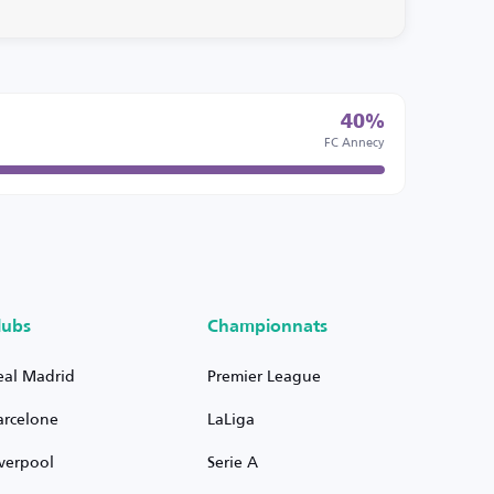
40%
FC Annecy
lubs
Championnats
eal Madrid
Premier League
arcelone
LaLiga
iverpool
Serie A