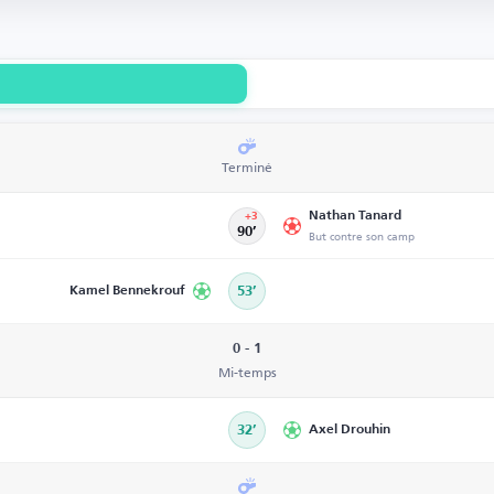
Terminé
Nathan Tanard
+3
90’
But contre son camp
Kamel Bennekrouf
53’
0 - 1
Mi-temps
32’
Axel Drouhin