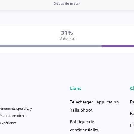
Début du match
31%
Match nul
Liens
C
Télécharger l'application
R
vénements sportifs, y
Yalla Shoot
B
sultats en direct.
Politique de
 expérience
L
confidentialité