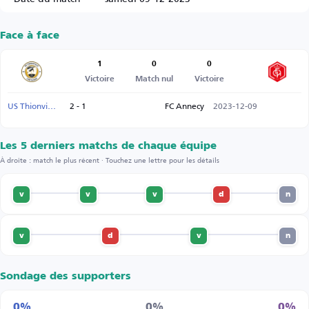
Face à face
1
0
0
Victoire
Match nul
Victoire
US Thionville
2 - 1
FC Annecy
2023-12-09
Les 5 derniers matchs de chaque équipe
À droite : match le plus récent · Touchez une lettre pour les détails
v
v
v
d
n
v
d
v
n
Sondage des supporters
0%
0%
0%