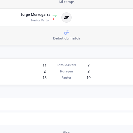
Mi-temps
Jorge Murrugarra
29’
Hector Fertoli
Début du match
11
7
Total des tirs
2
3
Hors-jeu
13
19
Fautes