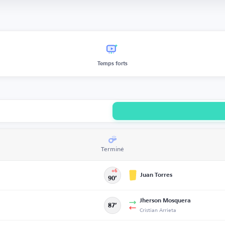
Temps forts
Terminé
+6
Juan Torres
90’
Jherson Mosquera
87’
Cristian Arrieta