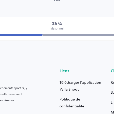
Plus
35%
Match nul
Liens
C
Télécharger l'application
R
vénements sportifs, y
Yalla Shoot
B
sultats en direct.
Politique de
 expérience
L
confidentialité
M