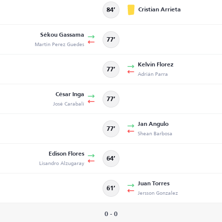
Cristian Arrieta
84’
Sékou Gassama
77’
Martin Perez Guedes
Kelvin Florez
77’
Adrián Parra
César Inga
77’
José Carabalí
Jan Angulo
77’
Shean Barbosa
Edison Flores
64’
Lisandro Alzugaray
Juan Torres
61’
Jersson Gonzalez
0 - 0