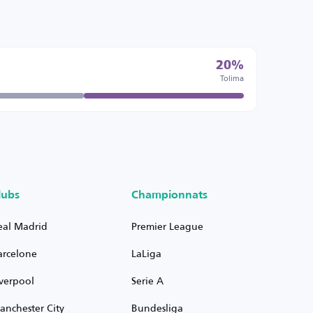
20%
Tolima
lubs
Championnats
eal Madrid
Premier League
arcelone
LaLiga
iverpool
Serie A
anchester City
Bundesliga