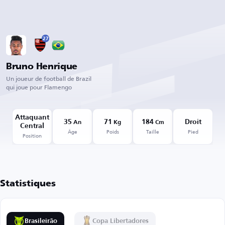
27
Bruno Henrique
Un joueur de football de Brazil
qui joue pour Flamengo
Attaquant
35
71
184
Droit
An
Kg
Cm
Central
Âge
Poids
Taille
Pied
Position
Statistiques
Brasileirão
Copa Libertadores