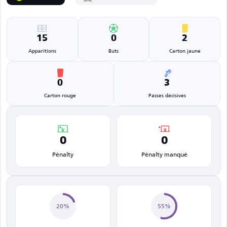
15
0
2
Apparitions
Buts
Carton jaune
0
3
Carton rouge
Passes décisives
0
0
Pénalty
Pénalty manqué
20%
55%