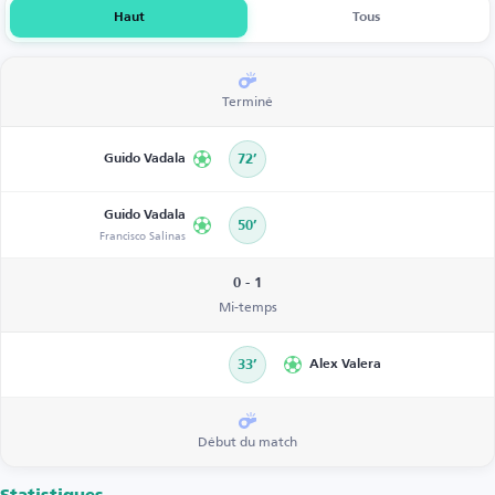
Haut
Tous
Terminé
Guido Vadala
72’
Guido Vadala
50’
Francisco Salinas
0 - 1
Mi-temps
33’
Alex Valera
Début du match