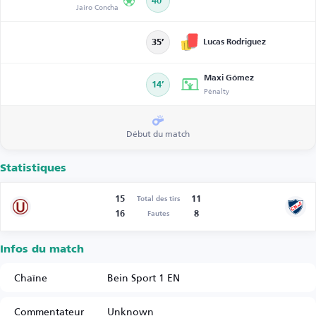
40’
Jairo Concha
Lucas Rodriguez
35’
Maxi Gómez
14’
Pénalty
Début du match
Statistiques
15
11
Total des tirs
16
8
Fautes
Infos du match
Chaîne
Bein Sport 1 EN
Commentateur
Unknown