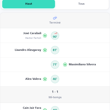
Haut
Tous
Terminé
José Carabalí
+1
Hector Fertoli
90’
Lisandro Alzugaray
81’
71’
Maximiliano Silvera
Alex Valera
46’
1 - 1
Mi-temps
Cain Jair Fara