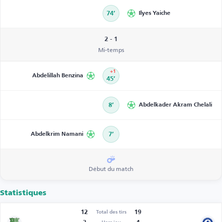
74’
Ilyes Yaiche
2 - 1
Mi-temps
+1
Abdelillah Benzina
45’
8’
Abdelkader Akram Chelali
Abdelkrim Namani
7’
Début du match
Statistiques
12
19
Total des tirs