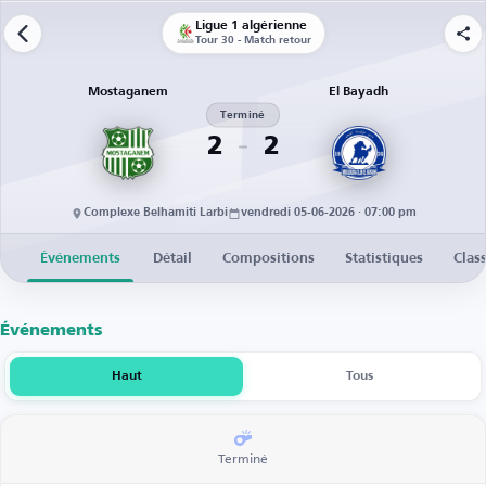
Ligue 1 algérienne
Tour 30 - Match retour
Mostaganem
El Bayadh
Terminé
2
2
Complexe Belhamiti Larbi
vendredi 05-06-2026 · 07:00 pm
Événements
Détail
Compositions
Statistiques
Clas
Événements
Haut
Tous
Terminé