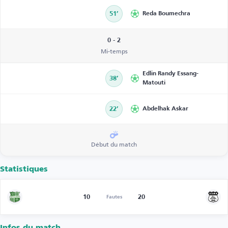
51’
Reda Boumechra
0 - 2
Mi-temps
Edlin Randy Essang-
38’
Matouti
22’
Abdelhak Askar
Début du match
Statistiques
10
20
Fautes
Infos du match