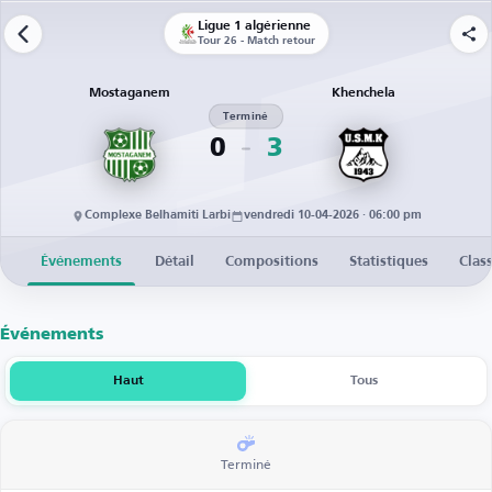
Ligue 1 algérienne
Tour 26 - Match retour
Mostaganem
Khenchela
Terminé
0
3
Complexe Belhamiti Larbi
vendredi 10-04-2026 · 06:00 pm
Événements
Détail
Compositions
Statistiques
Clas
Événements
Haut
Tous
Terminé