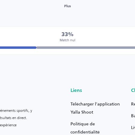
Plus
33%
Match nul
Liens
C
Télécharger l'application
R
vénements sportifs, y
Yalla Shoot
B
sultats en direct.
Politique de
 expérience
L
confidentialité