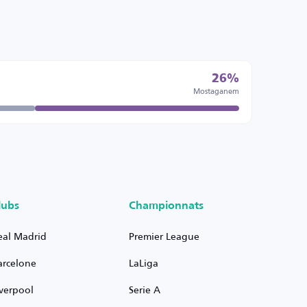
26%
Mostaganem
lubs
Championnats
eal Madrid
Premier League
arcelone
LaLiga
iverpool
Serie A