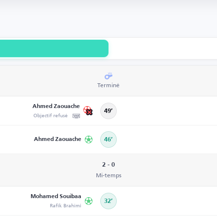
Terminé
Ahmed Zaouache
49’
Objectif refusé
Ahmed Zaouache
46’
2 - 0
Mi-temps
Mohamed Souibaa
32’
Rafik Brahimi