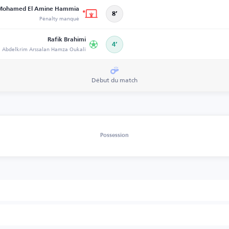
Mohamed El Amine Hammia
8’
Pénalty manqué
Rafik Brahimi
4’
Abdelkrim Arssalan Hamza Oukali
Début du match
Possession