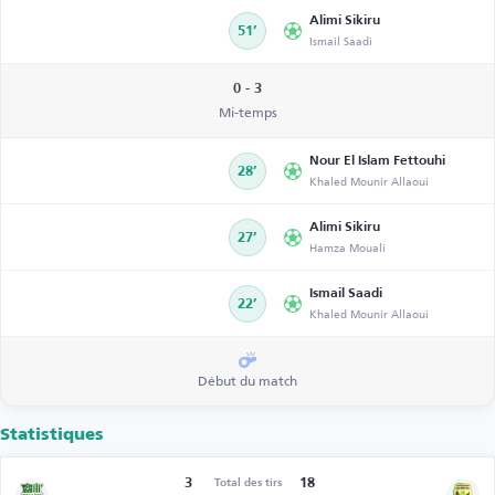
Alimi Sikiru
51’
Ismail Saadi
0 - 3
Mi-temps
Nour El Islam Fettouhi
28’
Khaled Mounir Allaoui
Alimi Sikiru
27’
Hamza Mouali
Ismail Saadi
22’
Khaled Mounir Allaoui
Début du match
Statistiques
3
18
Total des tirs