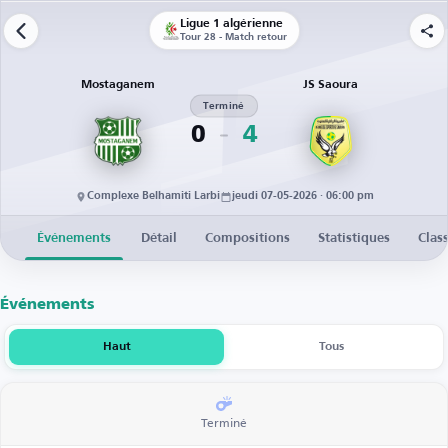
Ligue 1 algérienne
Tour 28 - Match retour
Mostaganem
JS Saoura
Terminé
0
4
Complexe Belhamiti Larbi
jeudi 07-05-2026 · 06:00 pm
Événements
Détail
Compositions
Statistiques
Clas
Événements
Haut
Tous
Terminé