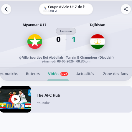
Coupe d'Asie U17 de l'AFC
Tour 2
Myanmar U17
Tajikistan
Terminé
0
1
Ville Sportive Roi Abdullah - Terrain B Champions (Djeddah)
samedi 09-05-2026 · 08:30 pm
des matchs
Buteurs
Vidéo
Actualités
Zone des fans
Live
The AFC Hub
Youtube