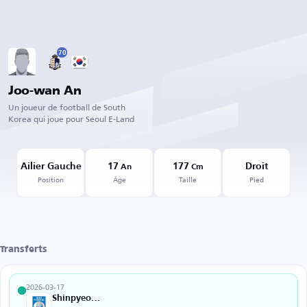
70
Joo-wan An
Un joueur de football de South
Korea qui joue pour Seoul E-Land
Ailier Gauche
17
177
Droit
An
Cm
Position
Âge
Taille
Pied
Transferts
2026-03-17
Shinpyeong