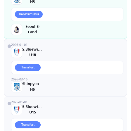
HS
Transfert libre
Seoul E-
Land
2026-01-01
S.Bluewings
U18
Transfert
2026-03-16
Shinpyeong
HS
2025-01-01
S.Bluewings
U15
Transfert