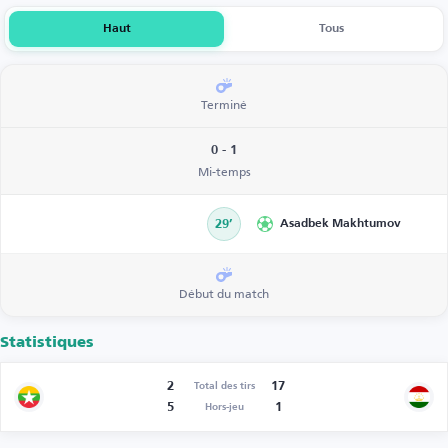
Haut
Tous
Terminé
0 - 1
Mi-temps
29’
Asadbek Makhtumov
Début du match
Statistiques
2
17
Total des tirs
5
1
Hors-jeu