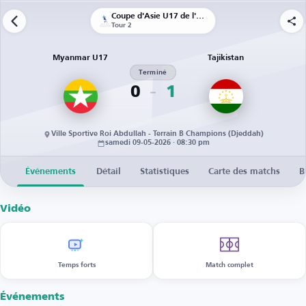
Coupe d'Asie U17 de l'AFC
Tour 2
Myanmar U17
Tajikistan
Terminé
0
1
Ville Sportive Roi Abdullah - Terrain B Champions (Djeddah)
samedi 09-05-2026 · 08:30 pm
Événements
Détail
Statistiques
Carte des matchs
B
Vidéo
Temps forts
Match complet
Événements