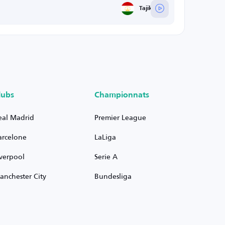
Tajikistan
lubs
Championnats
eal Madrid
Premier League
arcelone
LaLiga
iverpool
Serie A
anchester City
Bundesliga