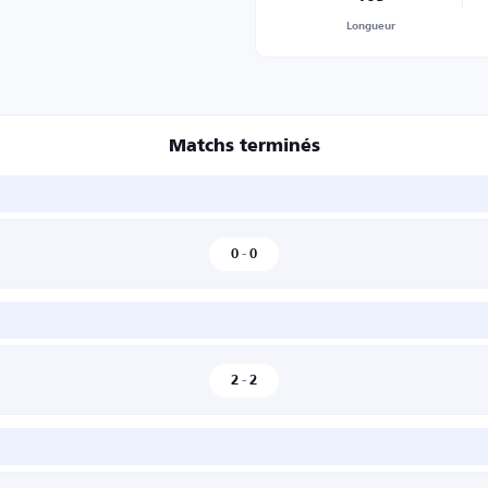
Longueur
Matchs terminés
0
-
0
2
-
2