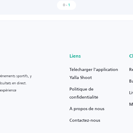
0
-
1
Liens
C
Télécharger l'application
R
vénements sportifs, y
Yalla Shoot
B
sultats en direct.
Politique de
 expérience
L
confidentialité
M
À propos de nous
Contactez-nous