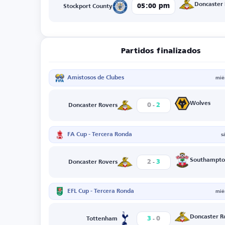
Doncaster
05:00 pm
Stockport County
Partidos finalizados
Amistosos de Clubes
mié
-
Wolves
0
2
Doncaster Rovers
FA Cup - Tercera Ronda
s
-
Southampto
2
3
Doncaster Rovers
EFL Cup - Tercera Ronda
mié
-
Doncaster R
3
0
Tottenham