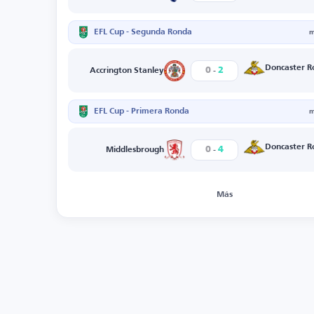
EFL Cup - Segunda Ronda
m
-
Doncaster R
0
2
Accrington Stanley
EFL Cup - Primera Ronda
m
-
Doncaster R
0
4
Middlesbrough
Más