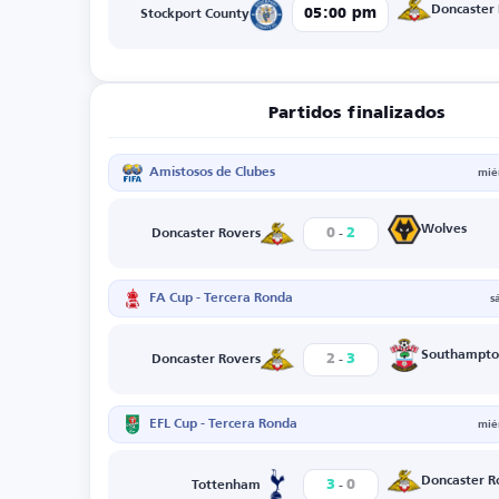
Doncaster
05:00 pm
Stockport County
Partidos finalizados
Amistosos de Clubes
mié
-
Wolves
0
2
Doncaster Rovers
FA Cup - Tercera Ronda
s
-
Southampto
2
3
Doncaster Rovers
EFL Cup - Tercera Ronda
mié
-
Doncaster R
3
0
Tottenham