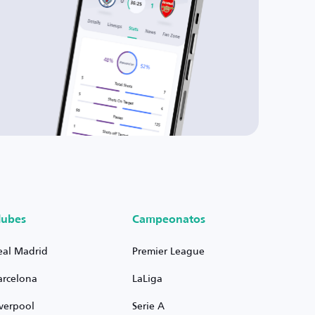
lubes
Campeonatos
eal Madrid
Premier League
arcelona
LaLiga
iverpool
Serie A