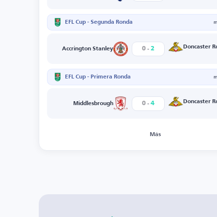
EFL Cup - Segunda Ronda
m
-
Doncaster R
0
2
Accrington Stanley
EFL Cup - Primera Ronda
m
-
Doncaster R
0
4
Middlesbrough
Más