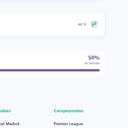
60 %
50%
Al-Akhdar
lubes
Campeonatos
eal Madrid
Premier League