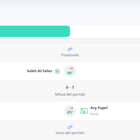
Finalizado
+6
Saleh Al-Taher
90’
0 - 1
Mitad del partido
Ary Papel
+2
45’
Penal
Inicio del partido