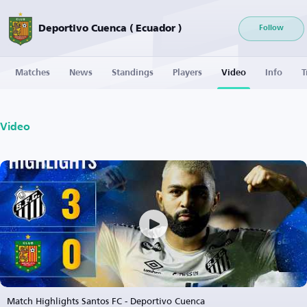
Deportivo Cuenca ( Ecuador )
Follow
Matches
News
Standings
Players
Video
Info
T
Video
Match Highlights Santos FC - Deportivo Cuenca