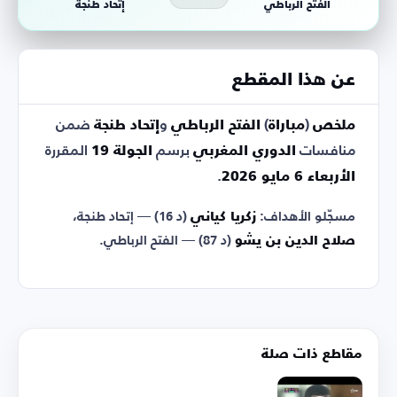
الفتح الرباطي
إتحاد طنجة
عن هذا المقطع
ملخص
(
مباراة
)
الفتح الرباطي
و
إتحاد طنجة
ضمن
منافسات
الدوري المغربي
برسم
الجولة 19
المقررة
الأربعاء 6 مايو 2026
.
مسجّلو الأهداف:
زكريا كياني
(د 16) — إتحاد طنجة،
صلاح الدين بن يشو
(د 87) — الفتح الرباطي.
مقاطع ذات صلة