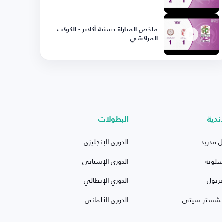
ملخص المباراة حسنية أكادير - الكوكب
المراكشي
ندية
البطولات
ل مدريد
الدوري الإنجليزي
شلونة
الدوري الإسباني
ربول
الدوري الإيطالي
نشستر سيتي
الدوري الألماني