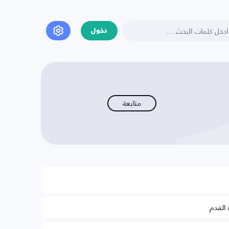
دخول
متابعة
 القدم