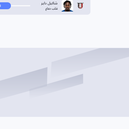
شاكيل داير
ا
قلب دفاع