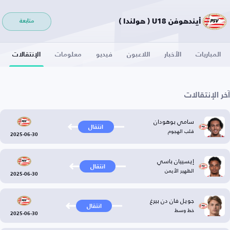
أيندهوفن U18 ( هولندا )
متابعة
المباريات
الأخبار
اللاعبون
فيديو
معلومات
الإنتقالات
آخر الإنتقالات
سامي بوهودان
انتقال
قلب الهجوم
2025-06-30
إيسييان باسي
انتقال
الظهير الأيمن
2025-06-30
جويل فان دن بيرغ
انتقال
خط وسط
2025-06-30