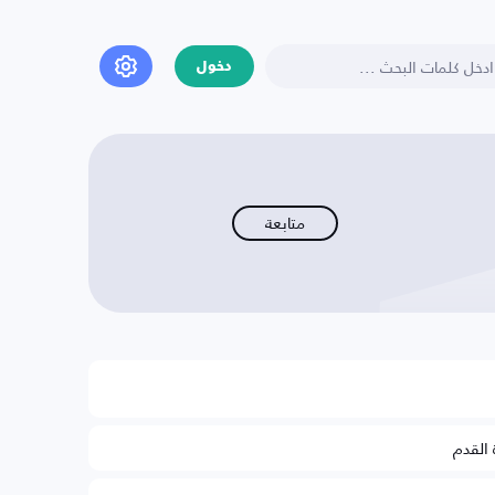
دخول
متابعة
 القدم