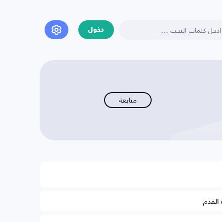
دخول
متابعة
 القدم