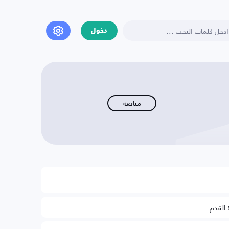
دخول
متابعة
 القدم