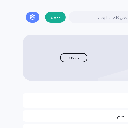
دخول
متابعة
 القدم