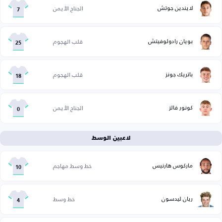
لايندين جوتش
الجناح الأيمن
7
بويان رادولوفيتش
قلب الهجوم
25
باتريك جونز
قلب الهجوم
18
كونور فالز
الجناح الأيمن
0
لاعبين الوسط
ماركوس هارنيس
خط وسط مهاجم
10
ريان ليدسون
خط وسط
4