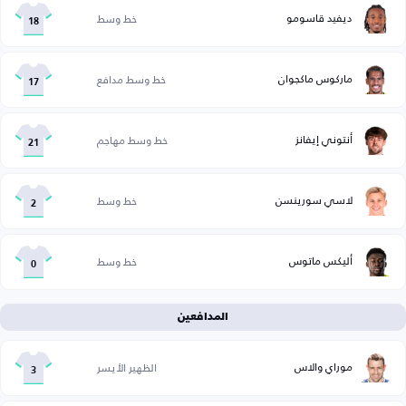
ديفيد قاسومو
خط وسط
18
ماركوس ماكجوان
خط وسط مدافع
17
أنتوني إيفانز
خط وسط مهاجم
21
لاسي سورينسن
خط وسط
2
أليكس ماتوس
خط وسط
0
المدافعين
موراي والاس
الظهير الأيسر
3