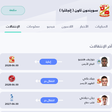
سويندون تاون ( إنجلترا )
متابعة
المباريات
الأخبار
اللاعبون
فيديو
معلومات
الإنتقالات
آخر الإنتقالات
جوزيف هنجبو
إعارة
الجناح الأيمن
2028-06-30
جيك باتي
انتقال حر
الظهير الأيسر
2028-06-30
ريان ديلاني
انتقال حر
قلب دفاع
2027-06-30