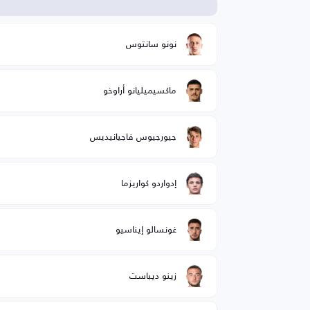
ا
نونو سانتوس
ماكسيميليانو أراوخو
جيورجيوس فاجيانيديس
إدواردو كواريزما
غونسالو إيناسيو
زينو ديباست