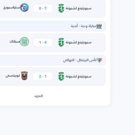
-
ستراسبورغ
0
7
سبورتينغ لشبونة
مباراة ودية - أندية
ا
-
سيلتك
1
4
سبورتينغ لشبونة
كأس البرتغال - النهائي
-
تورينسي
2
1
سبورتينغ لشبونة
المزيد