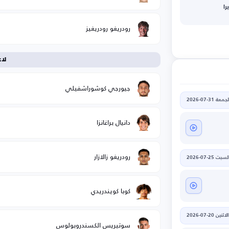
را
رودريغو رودريغيز
لا
جيورجي كوشوراشفيلي
جمعة 31-07-2026
دانيال براغانزا
رودريغو زالازار
لسبت 25-07-2026
كوبا كويندريدي
الاثنين 20-07-2026
سوتيريس الكسندروبولوس