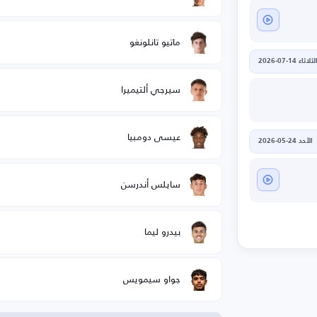
ماتيو تانلونغو
لثلاثاء 14-07-2026
سيرجي ألتيميرا
عيسى دومبيا
الأحد 24-05-2026
سايلس أندرسن
بيدرو ليما
جواو سيمويس