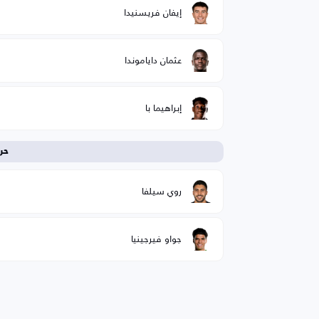
إيفان فريسنيدا
عثمان داياموندا
إبراهيما با
حر
روي سيلفا
جواو فيرجينيا