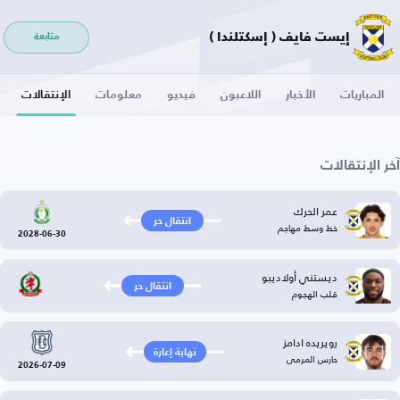
إيست فايف ( إسكتلندا )
متابعة
المباريات
الأخبار
اللاعبون
فيديو
معلومات
الإنتقالات
آخر الإنتقالات
عمر الحرك
انتقال حر
خط وسط مهاجم
2028-06-30
ديستني أولاديبو
انتقال حر
قلب الهجوم
رويريده ادامز
نهاية إعارة
حارس المرمى
2026-07-09