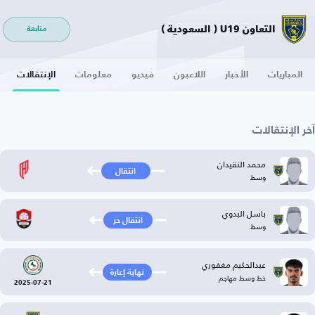
التعاون U19 ( السعودية )
متابعة
المباريات
الأخبار
اللاعبون
فيديو
معلومات
الإنتقالات
آخر الإنتقالات
محمد النقيدان
انتقال
وسط
باسل البدوي
انتقال حر
وسط
عبدالحكيم مغفوري
نهاية إعارة
خط وسط مهاجم
2025-07-21