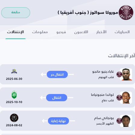
موروكا سوالوز ( جنوب أفريقيا )
متابعة
المباريات
الأخبار
اللاعبون
فيديو
معلومات
الإنتقالات
آخر الإنتقالات
غابادينيو مانجو
انتقال حر
قلب الهجوم
2025-06-30
كواندا منجونياما
انتقال
قلب دفاع
2025-10-10
بونجاني سام
نهاية إعارة
الظهير الأيسر
2024-08-02