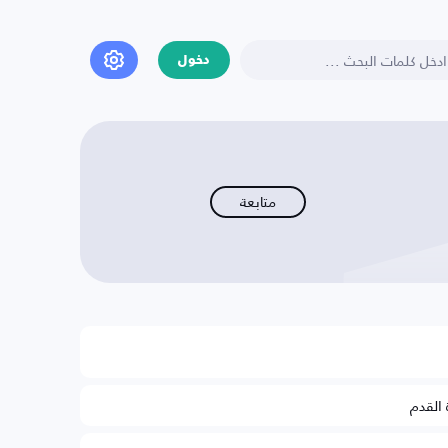
دخول
متابعة
 القدم