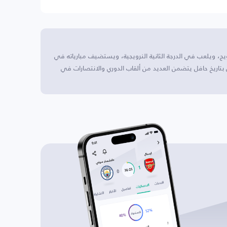
ندهايم، النرويج، ويلعب في الدرجة الثانية النرويجية، ويستضيف مبارياته في
21000 متفرج. يتمتع النادي بتاريخ حافل يتضمن العديد من ألقاب الدوري والانتصارات في