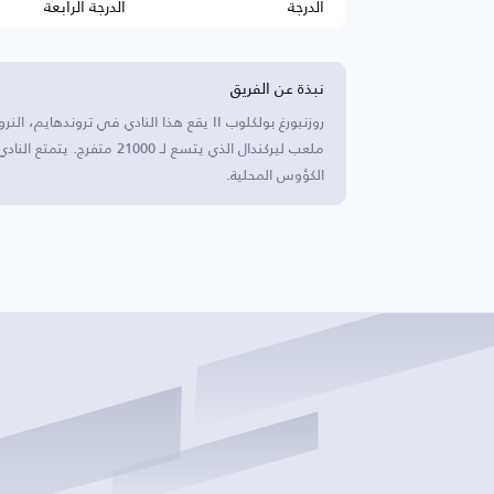
الدرجة
الدرجة الرابعة
نبذة عن الفريق
روزنبورغ بولكلوب II يقع هذا النادي في ترو
ملعب ليركندال الذي يتسع لـ 
الكؤوس المحلية.