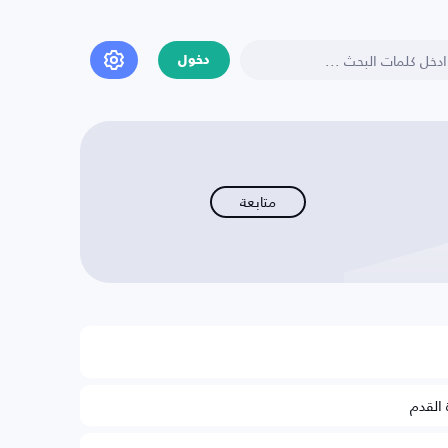
دخول
متابعة
 القدم