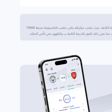
كارتاخينا يقع هذا النادي في إسبانيا، ويتنافس في الدرجة الثانية، حيث يلعب مبارياته على ملعب كارتاجينوفا بسعة 15000
بما في ذلك الفوز بالدرجة الثانية ب والظهور في كأس الملك.