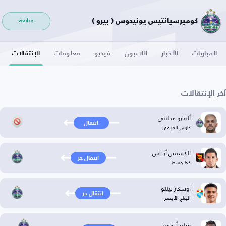
كوميرسيانتيس يونيدوس ( بيرو )
متابعة
المباريات
الأخبار
اللاعبون
فيديو
معلومات
الإنتقالات
آخر الإنتقالات
ألفارو فيليتي
انتقال
حارس المرمى
الكسيس أرياس
انتقال حر
خط وسط
أوسكار بينتو
انتقال حر
الجناح الأيسر
ويلتر أيوفي