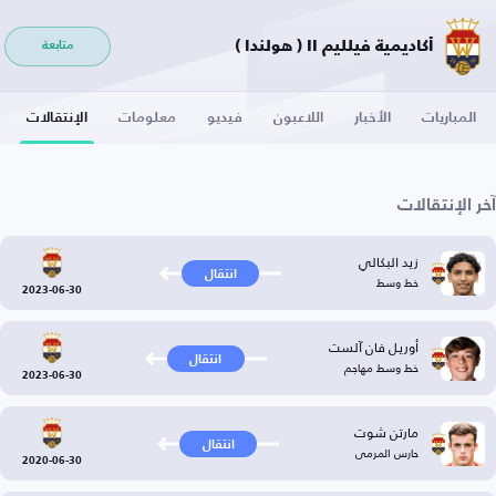
أكاديمية فيلليم II ( هولندا )
متابعة
المباريات
الأخبار
اللاعبون
فيديو
معلومات
الإنتقالات
آخر الإنتقالات
زيد البكالي
انتقال
خط وسط
2023-06-30
أوريل فان آلست
انتقال
خط وسط مهاجم
2023-06-30
مارتن شوت
انتقال
حارس المرمى
2020-06-30