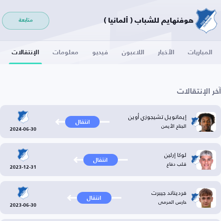
هوفنهايم للشباب ( ألمانيا )
متابعة
المباريات
الأخبار
اللاعبون
فيديو
معلومات
الإنتقالات
آخر الإنتقالات
إيمانويل تشيجوزي أوين
انتقال
الجناح الأيمن
2024-06-30
لوكا إرلين
انتقال
قلب دفاع
2023-12-31
فرديناند جيبرت
انتقال
حارس المرمى
2023-06-30