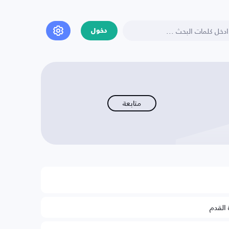
دخول
متابعة
 القدم