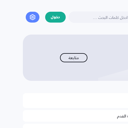
دخول
متابعة
 القدم