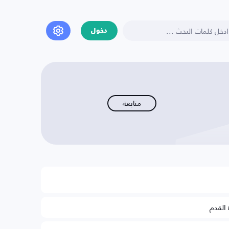
دخول
متابعة
 القدم