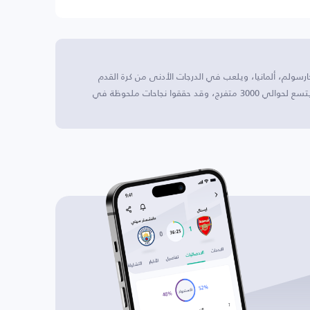
رسولم، ألمانيا، ويلعب في الدرجات الأدنى من كرة القدم
الألمانية. ملعبهم هو ملعب نيكارسولم الرياضي، الذي يتسع لحوالي 3000 متفرج، وقد حققوا نجاحات ملحوظة في