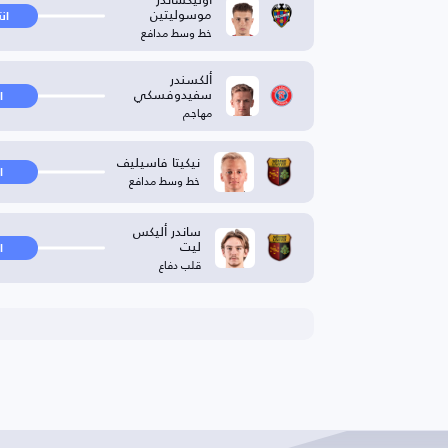
موسوليتين
ان
خط وسط مدافع
ألكسندر
سفيدوفسكي
ا
مهاجم
نيكيتا فاسيليف
ا
خط وسط مدافع
ساندر أليكس
ليت
ا
قلب دفاع