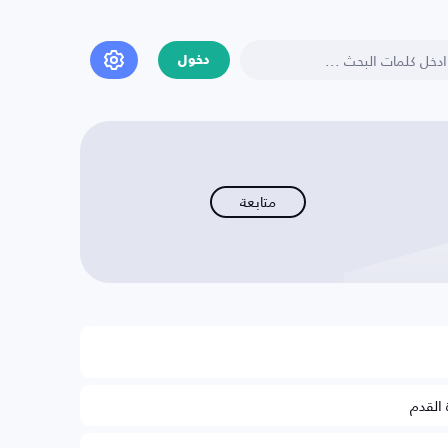
دخول
متابعة
 القدم