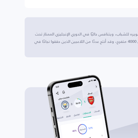
ويره للشباب، ويتنافس حاليًا في الدوري الإنجليزي الممتاز تحت
23 عامًا. يلعب الفريق مبارياته على ملعب يتسع لحوالي 4000 متفرج، وقد أنتج عددًا من اللاعبين الذين حققوا نجاحًا في