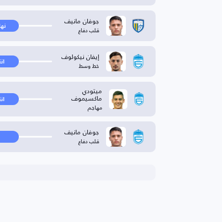
جوفان مانيف
نها
قلب دفاع
إيفان نيكولوف
ان
خط وسط
ميتودي
ماكسيموف
ان
مهاجم
جوفان مانيف
قلب دفاع