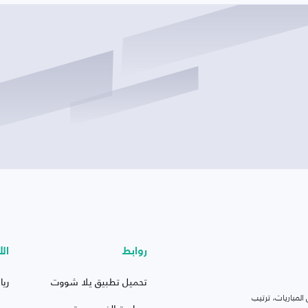
روابط
الأ
تحميل تطبيق يلا شووت
ريا
لمباريات، ترتيب