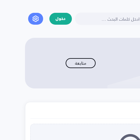
دخول
متابعة