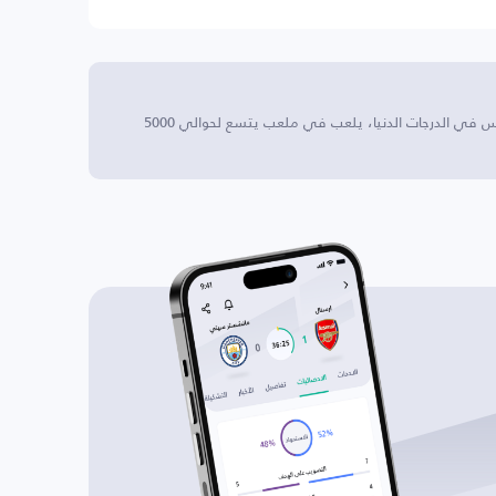
تيفي إلإكتر نادي كرة قدم يقع في فيينا، النمسا، يتنافس في الدرجات الدنيا، يلعب في ملعب يتسع لحوالي 5000