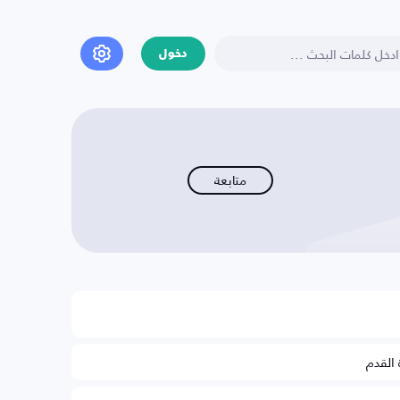
دخول
متابعة
 القدم